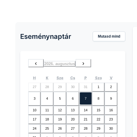
Eseménynaptár
Mutasd mind
‹
›
2026. augusztus
H
K
Sze
Cs
P
Szo
V
27
28
29
30
31
1
2
3
4
5
6
7
8
9
10
11
12
13
14
15
16
17
18
19
20
21
22
23
24
25
26
27
28
29
30