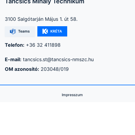
Táncsics Mihály Technikum
3100 Salgótarján Május 1. út 58.
Teams
KRÉTA
Telefon:
+36 32 411898
E-mail:
tancsics.st@tancsics-nmszc.hu
OM azonosító:
203048/019
Impresszum