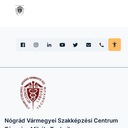
Nógrád Vármegyei Szakképzési Centrum